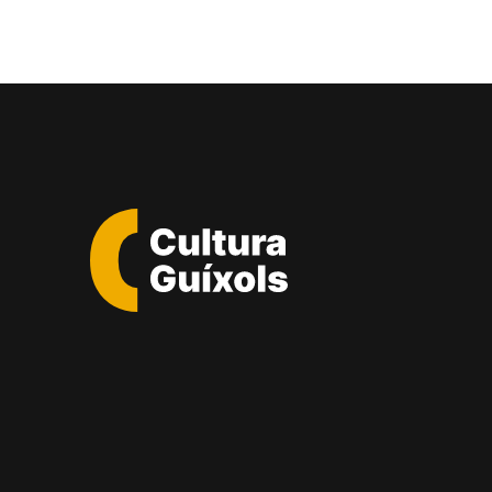
Cultura
Guixols
-
Sant
Feliu
de
Guíxols