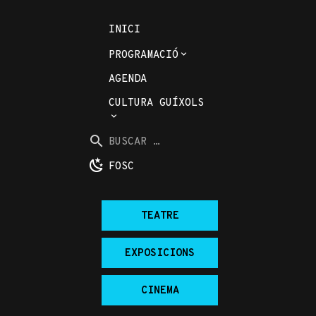
INICI
PROGRAMACIÓ
AGENDA
CULTURA GUÍXOLS
Buscar
per
BUSCAR
la
...
FOSC
web:
TEATRE
EXPOSICIONS
CINEMA