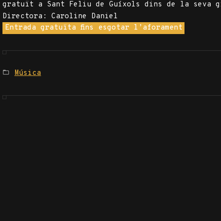
gratuït a Sant Feliu de Guíxols dins de la seva g
Directora: Caroline Daniel
Entrada gratuïta fins esgotar l’aforament
Posted
Música
in: