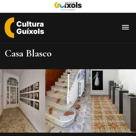
Cultura
Guixols
Casa Blasco
-
Sant
Feliu
de
Guíxols