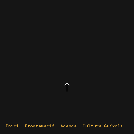
Inici
Programació
Agenda
Cultura Guíxols