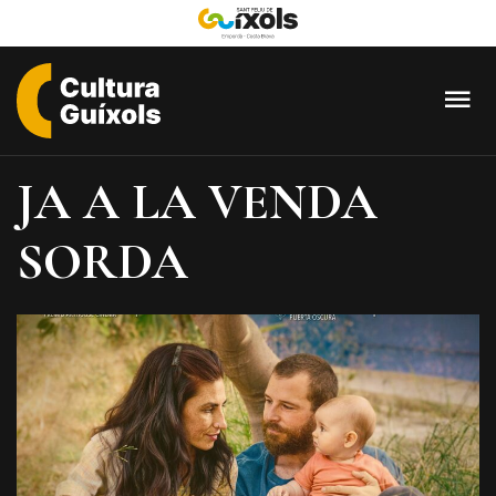
Cultura
Guixols
JA A LA VENDA
-
Sant
SORDA
Feliu
de
Guíxols