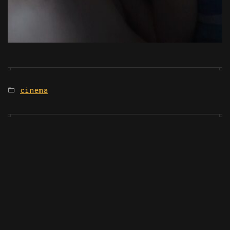
Posted
cinema
in: