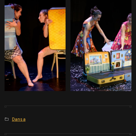
Posted
Dansa
in: