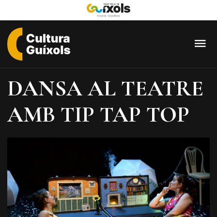
Cultura
Guixols
DANSA AL TEATRE
-
Sant
AMB TIP TAP TOP
Feliu
de
Guíxols