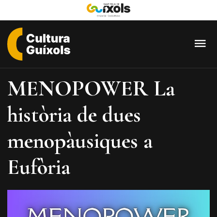
Cultura
Guixols
MENOPOWER La
-
Sant
història de dues
Feliu
de
menopàusiques a
Guíxols
Eufòria