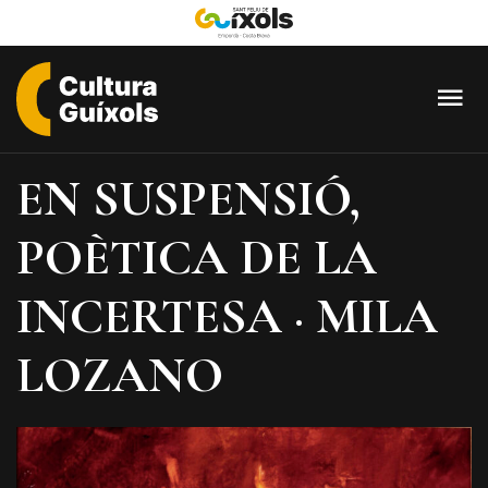
Cultura
Guixols
EN SUSPENSIÓ,
-
Sant
POÈTICA DE LA
Feliu
de
INCERTESA · MILA
Guíxols
LOZANO