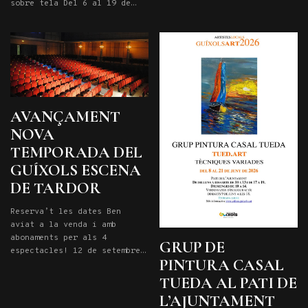
sobre tela Del 6 al 19 de
Marco Rizzi. Diplomat a
juliol de 2026 De dilluns a
l’Haute École de Musique de
diumenges de 10 a 14 i de 19
Lausanne, ha estat premiat
a 21. Entrada lliure
en nombrosos certàmens com
el […]
AVANÇAMENT
NOVA
TEMPORADA DEL
GUÍXOLS ESCENA
DE TARDOR
Reserva’t les dates Ben
aviat a la venda i amb
abonaments per als 4
GRUP DE
espectacles! 12 de setembre
PINTURA CASAL
a les 20.15h: PLAER CULPABLE
3 d’octubre a les 20,15h:
TUEDA AL PATI DE
LOOP 24 d’octubre a les
L’AJUNTAMENT
20,15h: QUI VA MATAR EL MEU