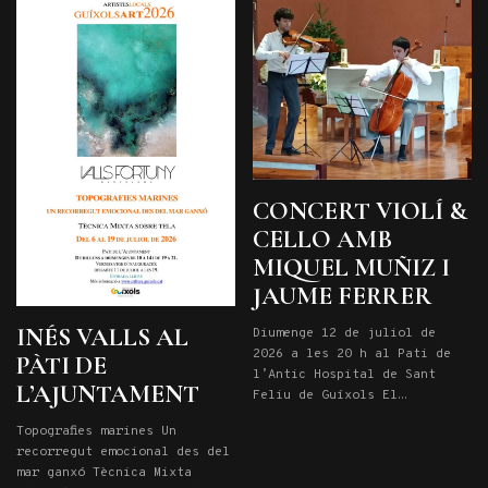
reflecteix la quotidianitat
juliol a les 19. Entrada
on la vida, la mort, l’humor
lliure
i […]
CONCERT VIOLÍ &
CELLO AMB
MIQUEL MUÑIZ I
JAUME FERRER
INÉS VALLS AL
Diumenge 12 de juliol de
2026 a les 20 h al Pati de
PÀTI DE
l’Antic Hospital de Sant
L’AJUNTAMENT
Feliu de Guíxols El
violinista Miquel Muñiz
Topografies marines Un
Galdon, nascut el 2001 a
recorregut emocional des del
Riudarenes, estudia a
mar ganxó Tècnica Mixta
l’Escola Reina Sofi a amb