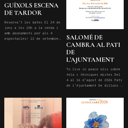
GUÍXOLS ESCENA
DE TARDOR
Reserva’t les dates El 24 de
juny a les 10h a la venda i
amb abonaments per als 4
SALOMÉ DE
espectacles! 12 de setembre
CAMBRA AL PATI
a les 20.15h: PLAER CULPABLE
3 d’octubre a les 20,15h:
DE
LOOP 24 d’octubre a les
L’AJUNTAMENT
20,15h: QUI VA MATAR EL MEU
PARE 21 de novembre a les
To live in peace olis sobre
20,15h: OVELLES
tela i tècniques mixtes Del
4 al 16 d’agost de 2026 Pati
de l’Ajuntament De dilluns a
diumenges de 10 a 14 i de 19
a 21. Vernissatge
d’inauguració: 5 d’agost a
les 19. Entrada lliure