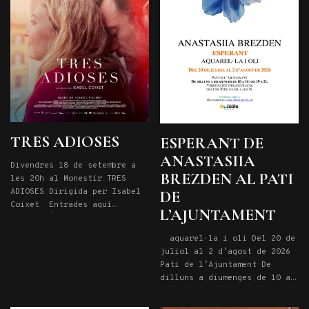
TRES ADIOSES
ESPERANT DE
ANASTASIIA
Divendres 18 de setembre a
BREZDEN AL PATI
les 20h al Monestir TRES
ADIOSES Dirigida per Isabel
DE
Coixet Entrades aquí
L’AJUNTAMENT
Sinopsi | Basada en el
llibre Tres bols: Rituals
aquarel·la i oli Del 20 de
per a un any de crisi, la
juliol al 2 d’agost de 2026
directora Isabel Coixet fa
Pati de l’Ajuntament De
una adaptació lliure de la
dilluns a diumenges de 10 a
novel·la al seu nou film Tres
14 i de 19 a 21. Vernissatge
adioses, una pel·lícula que
d’inauguració: dilluns 20 de