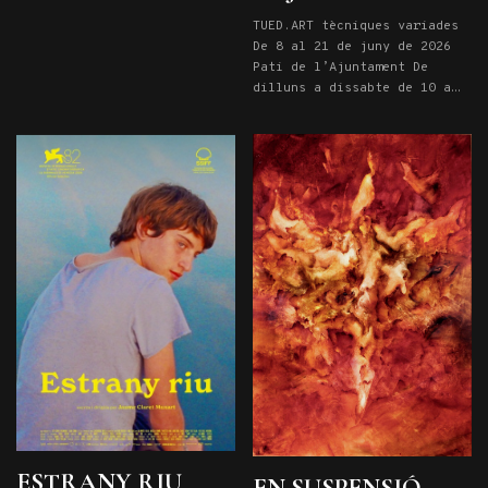
PARE 21 de novembre a les
TUED.ART tècniques variades
20,15h: OVELLES Entrades
De 8 al 21 de juny de 2026
aquí
Pati de l’Ajuntament De
dilluns a dissabte de 10 a
13 i de 17 a 19. Diumenges
de 10 a 14. Entrada lliure
ESTRANY RIU
EN SUSPENSIÓ,