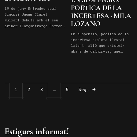
POÈTICA DE LA
19 de juny Entrades aquí
INCERTESA · MILA
Sinopsi Jaume Claret
Muixart debuta amb el seu
LOZANO
primer llargmetratge Estrany
Riu, un drama intimista que
En suspensió, poètica de la
explora els vincles
incertesa explora l’estat
familiars, la identitat i el
latent, allò que existeix
despertar sexual d’un noi
abans de definir-se, que
adolescent durant un calurós
vibra en l’instant previ a
estiu a la vora del Danubi.
la manifestació. La mostra
En Dídac té setze anys i
convida a transitar un punt
passa les vacances familiars
d’equilibri inestable que
recorrent en bicicleta la
activi una percepció més
[…]
atenta, més sensible, més
1
2
3
…
5
Seg.
disposada a sostenir el
dubte, la possibilitat. En
suspensió Habito el limbe
del latent, […]
Estigues informat!