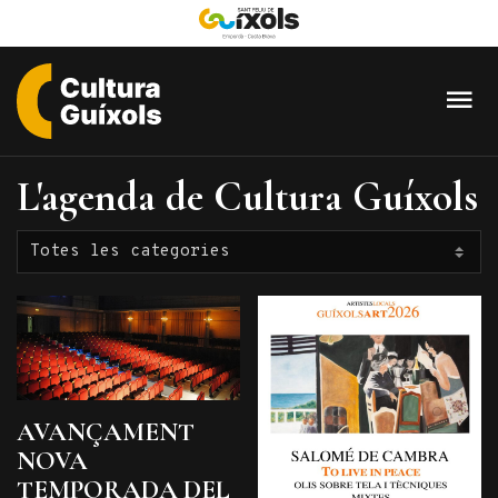
Cultura
Guixols
L'agenda de Cultura Guíxols
-
Sant
Feliu
de
Guíxols
AVANÇAMENT
NOVA
TEMPORADA DEL