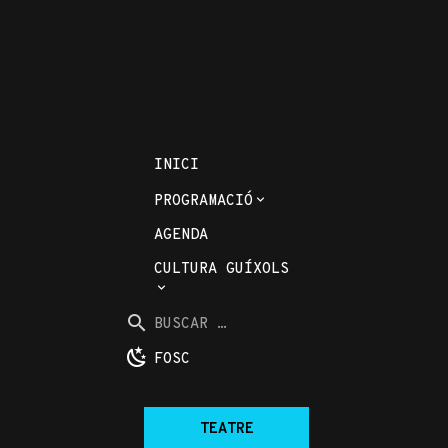
Guíxols
INICI
PROGRAMACIÓ
AGENDA
CULTURA GUÍXOLS
Buscar
per
BUSCAR
la
...
FOSC
web:
TEATRE