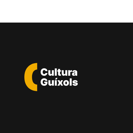
Cultura
Guixols
-
Sant
Feliu
de