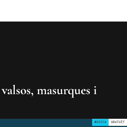
 valsos, masurques i
MÚSICA
GRATUÏT