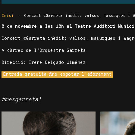
Inici
Concert «Garreta inèdit: valsos, masurques i 
8 de novembre a les 18h al Teatre Auditori Munici
Concert «Garreta inèdit: valsos, masurques i Wagn
A càrrec de l’Orquestra Garreta
Direcció: Irene Delgado Jiménez
Entrada gratuïta fins esgotar l’aforament
#mesgarreta!