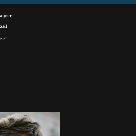
Wagner”
pal
er”