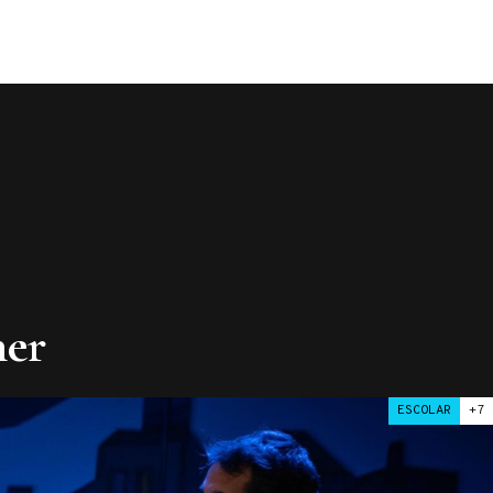
her
ESCOLAR
+7