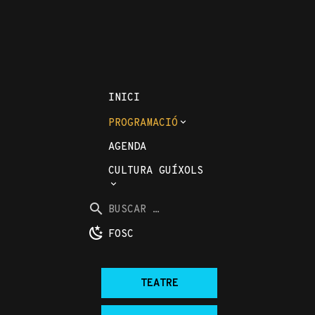
INICI
PROGRAMACIÓ
AGENDA
CULTURA GUÍXOLS
Buscar
per
BUSCAR
la
...
FOSC
web:
TEATRE