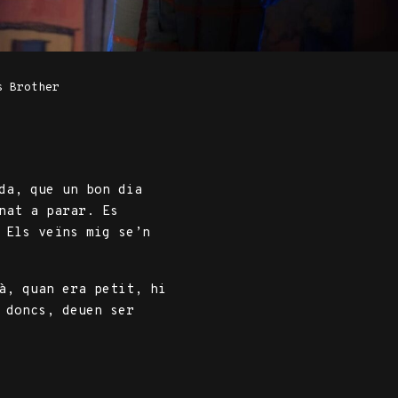
s Brother
da, que un bon dia
nat a parar. Es
 Els veïns mig se’n
à, quan era petit, hi
 doncs, deuen ser