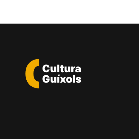
Cultura
Guixols
-
Sant
Feliu
de
Guíxols