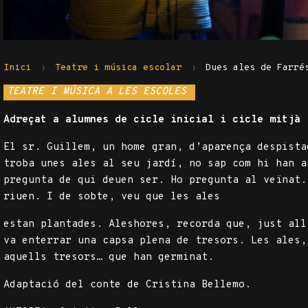
Inici
Teatre i música escolar
Dues ales de Farré
TEATRE I MÚSICA A LES ESCOLES
Adreçat a alumnes de cicle inicial i cicle mitjà
El sr. Guillem, un home gran, d’aparença despista
troba unes ales al seu jardí, no sap com hi han a
pregunta de qui deuen ser. Ho pregunta al veïnat.
riuen. I de sobte, veu que les ales
estan plantades. Aleshores, recorda que, just all
va enterrar una capsa plena de tresors. Les ales,
aquells tresors… que han germinat.
Adaptació del conte de Cristina Bellemo.