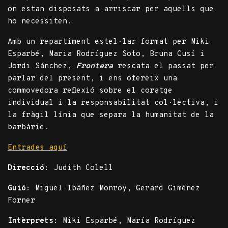
on estan disposats a arriscar per aquells que
ho necessiten.
Amb un repartiment estel·lar format per Miki
Esparbé, Maria Rodríguez Soto, Bruna Cusí i
Jordi Sánchez,
Frontera
rescata el passat per
parlar del present, i ens ofereix una
commovedora reflexió sobre el coratge
individual i la responsabilitat col·lectiva, i
la fràgil línia que separa la humanitat de la
barbàrie.
Entrades aquí
Direcció:
Judith Colell
Guió:
Miguel Ibáñez Monroy, Gerard Giménez
Forner
Intèrprets:
Miki Esparbé, María Rodríguez