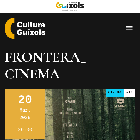
Cultura
Guixols
FRONTERA_
-
Sant
CINEMA
Feliu
de
Guíxols
CINEMA
+12
20
Mar.
2026
20:00