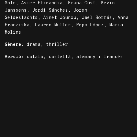
Soto, Asier Etxeandia, Bruna Cusí, Kevin
Janssens, Jordi Sánchez, Joren
Seldeslachts, Ainet Jounou, Jael Borrás, Anna
Franziska, Lauren Müller, Pepa López, Maria
Molins
Gènere:
drama, thriller
Versió:
català, castellà, alemany i francès