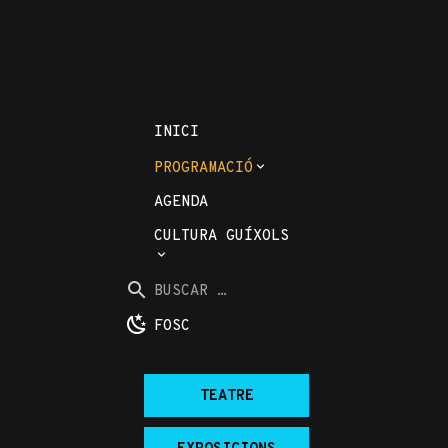
INICI
PROGRAMACIÓ
AGENDA
CULTURA GUÍXOLS
Buscar
per
BUSCAR
la
...
FOSC
web:
TEATRE