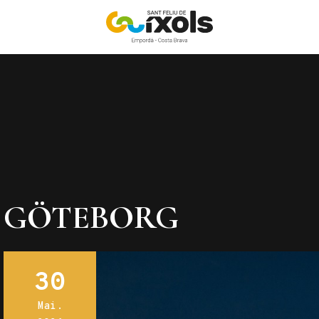
GÖTEBORG
30
Mai.