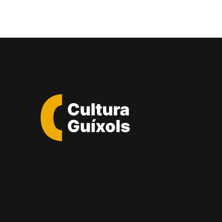
Cultura
Guixols
-
Sant
Feliu
de
Guíxols