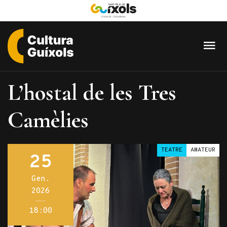
Cultura
Guixols
L’hostal de les Tres
-
Sant
Camèlies
Feliu
de
Guíxols
TEATRE
AMATEUR
25
Gen.
2026
18:00