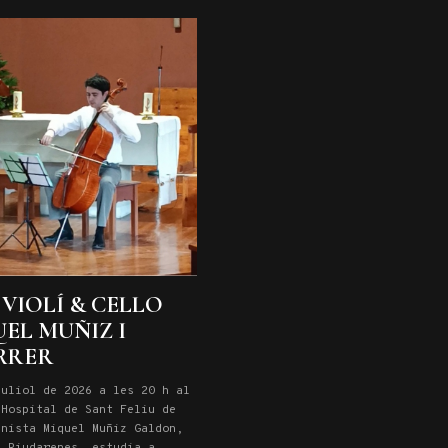
VIOLÍ & CELLO
EL MUÑIZ I
RRER
juliol de 2026 a les 20 h al
 Hospital de Sant Feliu de
inista Miquel Muñiz Galdon,
a Riudarenes, estudia a