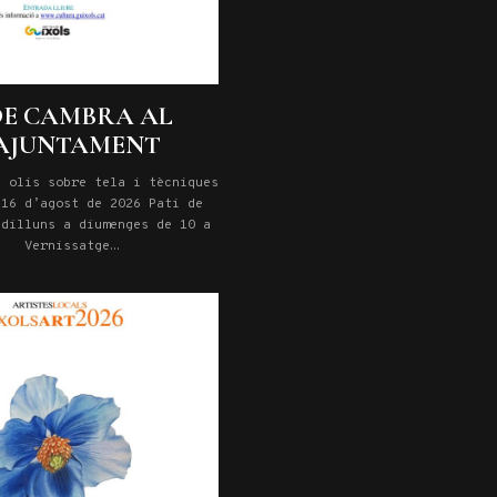
DE CAMBRA AL
L’AJUNTAMENT
e olis sobre tela i tècniques
 16 d’agost de 2026 Pati de
 dilluns a diumenges de 10 a
1. Vernissatge
5 d’agost a les 19. Entrada