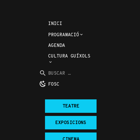
INICI
PROGRAMACIÓ
AGENDA
CULTURA GUÍXOLS
Buscar
per
BUSCAR
la
...
FOSC
web:
TEATRE
EXPOSICIONS
CINEMA