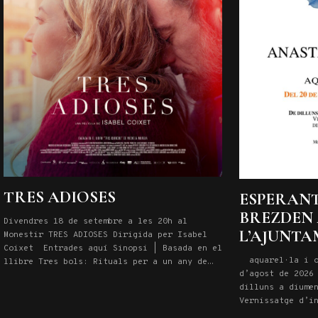
TRES ADIOSES
ESPERANT
BREZDEN 
Divendres 18 de setembre a les 20h al
L’AJUNT
Monestir TRES ADIOSES Dirigida per Isabel
Coixet Entrades aquí Sinopsi | Basada en el
aquarel·la i ol
llibre Tres bols: Rituals per a un any de
d’agost de 2026
crisi, la directora Isabel Coixet fa una
dilluns a diume
adaptació lliure de la novel·la al seu nou
Vernissatge d’i
film Tres adioses, una pel·lícula que
juliol a les 19
reflecteix la quotidianitat on la vida, la