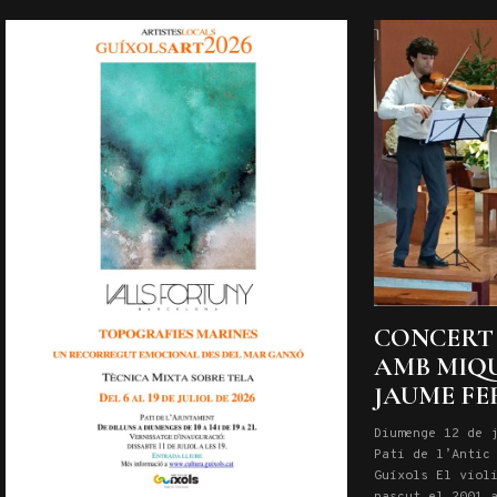
mort, l’humor i […]
CONCERT 
AMB MIQU
JAUME FE
Diumenge 12 de 
Pati de l’Antic
Guíxols El viol
nascut el 2001 