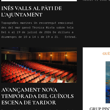
l’Escola Reina S
INÉS VALLS AL PÀTI DE
Diplomat a l’Ha
L’AJUNTAMENT
Lausanne, ha es
certàmens com e
Topografies marines Un recorregut emocional
des del mar ganxó Tècnica Mixta sobre tela
Del 6 al 19 de juliol de 2026 De dilluns a
diumenges de 10 a 14 i de 19 a 21. Entrada
lliure
AVANÇAMENT NOVA
TEMPORADA DEL GUÍXOLS
ESCENA DE TARDOR