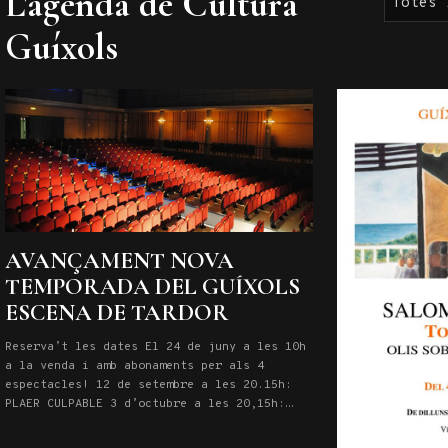
L'agenda de Cultura
Guíxols
AVANÇAMENT NOVA
TEMPORADA DEL GUÍXOLS
ESCENA DE TARDOR
Reserva’t les dates El 24 de juny a les 10h
a la venda i amb abonaments per als 4
espectacles! 12 de setembre a les 20.15h:
PLAER CULPABLE 3 d’octubre a les 20,15h:
LOOP 24 d’octubre a les 20,15h: QUI VA MATAR
EL MEU PARE 21 de novembre a les 20,15h: