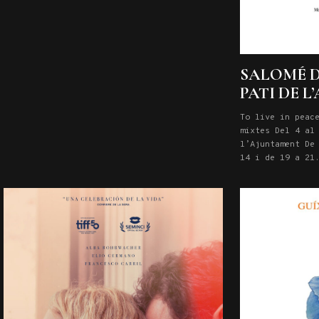
OVELLES
SALOMÉ 
PATI DE 
To live in peac
mixtes Del 4 al
l’Ajuntament De
14 i de 19 a 2
d’inauguració: 
lliure