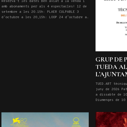
Reserva’t les dates Ben aviat a la venda i
amb abonaments per als 4 espectacles! 12 de
setembre a les 20.15h: PLAER CULPABLE 3
d’octubre a les 20,15h: LOOP 24 d’octubre a
les 20,15h: QUI VA MATAR EL MEU PARE 21 de
novembre a les 20,15h: OVELLES Entrades aquí
GRUP DE 
TUEDA AL
L’AJUNT
TUED.ART tècniq
juny de 2026 Pa
a dissabte de 1
Diumenges de 1