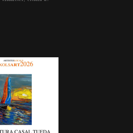
ofi a amb Marco Rizzi.
ute École de Musique de
tat premiat en nombrosos
l […]