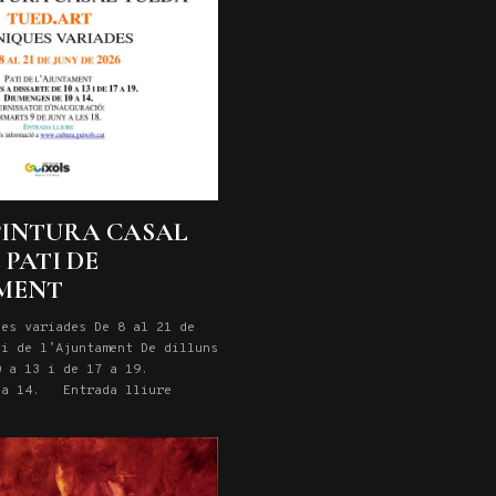
PINTURA CASAL
 PATI DE
AMENT
ues variades De 8 al 21 de
ti de l’Ajuntament De dilluns
0 a 13 i de 17 a 19.
0 a 14. Entrada lliure