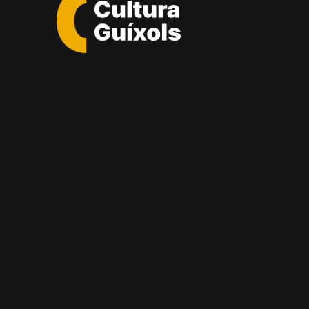
Cultura
Guixols
-
Sant
Feliu
de
Guíxols