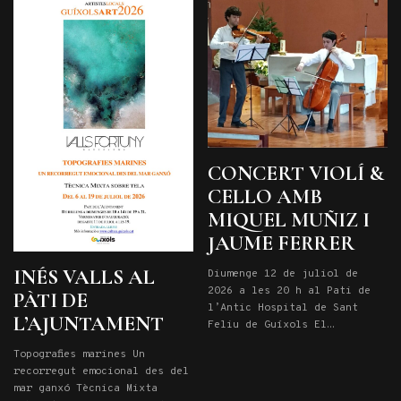
reflecteix la quotidianitat
juliol a les 19. Entrada
on la vida, la mort, l’humor
lliure
i […]
CONCERT VIOLÍ &
CELLO AMB
MIQUEL MUÑIZ I
JAUME FERRER
INÉS VALLS AL
Diumenge 12 de juliol de
2026 a les 20 h al Pati de
PÀTI DE
l’Antic Hospital de Sant
L’AJUNTAMENT
Feliu de Guíxols El
violinista Miquel Muñiz
Topografies marines Un
Galdon, nascut el 2001 a
recorregut emocional des del
Riudarenes, estudia a
mar ganxó Tècnica Mixta
l’Escola Reina Sofi a amb