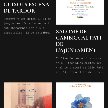
GUÍXOLS ESCENA
DE TARDOR
Reserva’t les dates El 24 de
juny a les 10h a la venda i
amb abonaments per als 4
SALOMÉ DE
espectacles! 12 de setembre
CAMBRA AL PATI
a les 20.15h: PLAER CULPABLE
3 d’octubre a les 20,15h:
DE
LOOP 24 d’octubre a les
L’AJUNTAMENT
20,15h: QUI VA MATAR EL MEU
PARE 21 de novembre a les
To live in peace olis sobre
20,15h: OVELLES
tela i tècniques mixtes Del
4 al 16 d’agost de 2026 Pati
de l’Ajuntament De dilluns a
diumenges de 10 a 14 i de 19
a 21. Vernissatge
d’inauguració: 5 d’agost a
les 19. Entrada lliure