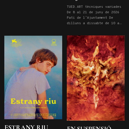
PARE 21 de novembre a les
TUED.ART tècniques variades
20,15h: OVELLES Entrades
De 8 al 21 de juny de 2026
aquí
Pati de l’Ajuntament De
dilluns a dissabte de 10 a
13 i de 17 a 19. Diumenges
de 10 a 14. Entrada lliure
ESTRANY RIU
EN SUSPENSIÓ,