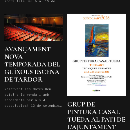
sobre tela Del 6 al 19 de
Marco Rizzi. Diplomat a
juliol de 2026 De dilluns a
l’Haute École de Musique de
diumenges de 10 a 14 i de 19
Lausanne, ha estat premiat
a 21. Entrada lliure
en nombrosos certàmens com
el […]
AVANÇAMENT
NOVA
TEMPORADA DEL
GUÍXOLS ESCENA
DE TARDOR
Reserva’t les dates Ben
aviat a la venda i amb
abonaments per als 4
GRUP DE
espectacles! 12 de setembre
PINTURA CASAL
a les 20.15h: PLAER CULPABLE
3 d’octubre a les 20,15h:
TUEDA AL PATI DE
LOOP 24 d’octubre a les
L’AJUNTAMENT
20,15h: QUI VA MATAR EL MEU