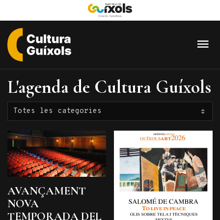
Cultura
Guixols
L'agenda de Cultura Guíxols
-
Sant
Feliu
de
Guíxols
AVANÇAMENT
NOVA
TEMPORADA DEL