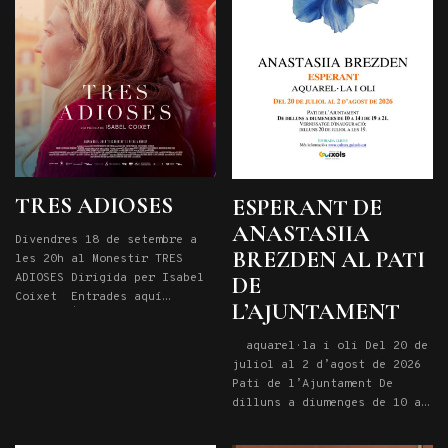
TRES ADIOSES
ESPERANT DE
ANASTASIIA
Divendres 18 de setembre a
BREZDEN AL PATI
les 20h al Monestir TRES
ADIOSES Dirigida per Isabel
DE
Coixet Entrades aquí
L’AJUNTAMENT
Sinopsi | Basada en el
llibre Tres bols: Rituals
aquarel·la i oli Del 20 de
per a un any de crisi, la
juliol al 2 d’agost de 2026
directora Isabel Coixet fa
Pati de l’Ajuntament De
una adaptació lliure de la
dilluns a diumenges de 10 a
novel·la al seu nou film Tres
14 i de 19 a 21. Vernissatge
adioses, una pel·lícula que
d’inauguració: dilluns 20 de