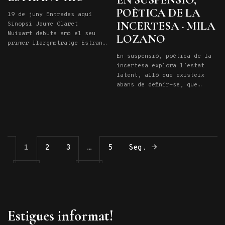
POÈTICA DE LA
19 de juny Entrades aquí
INCERTESA · MILA
Sinopsi Jaume Claret
Muixart debuta amb el seu
LOZANO
primer llargmetratge Estrany
Riu, un drama intimista que
En suspensió, poètica de la
explora els vincles
incertesa explora l’estat
familiars, la identitat i el
latent, allò que existeix
despertar sexual d’un noi
abans de definir-se, que
adolescent durant un calurós
vibra en l’instant previ a
estiu a la vora del Danubi.
la manifestació. La mostra
En Dídac té setze anys i
convida a transitar un punt
passa les vacances familiars
d’equilibri inestable que
recorrent en bicicleta la
activi una percepció més
[…]
atenta, més sensible, més
1
2
3
…
5
Seg.
disposada a sostenir el
dubte, la possibilitat. En
suspensió Habito el limbe
del latent, […]
Estigues informat!